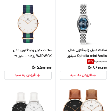
ساعت دنیل ولینگتون مدل
ساعت دنیل ولینگتون مدل
Ophelia mini Arctic سیلور
WARWICK رزگلد - سایز 32
10,000,000
14
%
(زنانه)
(زنانه)
5,500,000
8,600,000
افزودن به سبد
افزودن به سبد