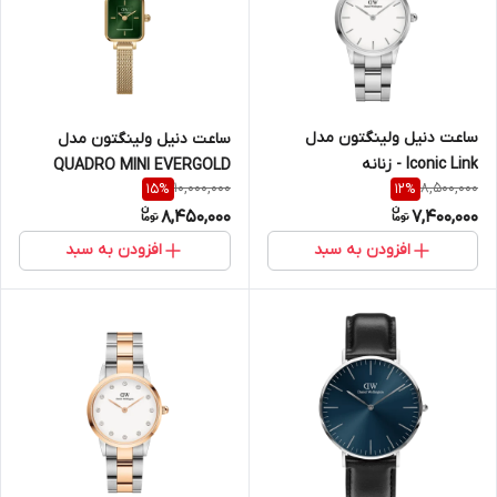
ساعت دنیل ولینگتون مدل
ساعت دنیل ولینگتون مدل
Iconic Link - زنانه
QUADRO MINI EVERGOLD
10,000,000
8,500,000
15
%
12
%
EMERALD طلایی
8,450,000
7,400,000
افزودن به سبد
افزودن به سبد