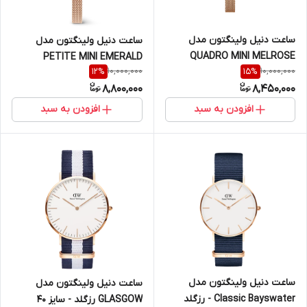
ساعت دنیل ولینگتون مدل
ساعت دنیل ولینگتون مدل
QUADRO MINI MELROSE
PETITE MINI EMERALD
10,000,000
10,000,000
12
%
15
%
ONYX رزگلد
MELROSE رزگلد صفحه سبز
8,800,000
8,450,000
(زنانه)
افزودن به سبد
افزودن به سبد
ساعت دنیل ولینگتون مدل
ساعت دنیل ولینگتون مدل
Classic Bayswater - رزگلد
GLASGOW رزگلد - سایز 40