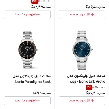
10,000,000
15
%
سایز 40 (مردانه)
EMERALD رزگلد
8,450,000
6,500,000
افزودن به سبد
افزودن به سبد
ساعت دنیل ولینگتون مدل
ساعت دنیل ولینگتون مدل
Iconic Link Arctic - زنانه
Iconic Paradigma Black
8,500,000
12
%
Enamel - سایز ۴۰ (مردانه)
9,200,000
7,400,000
افزودن به سبد
افزودن به سبد