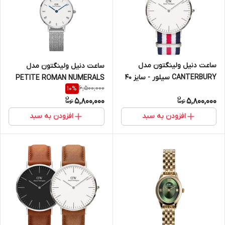
ساعت دنیل ولینگتون مدل
ساعت دنیل ولینگتون مدل
CANTERBURY سیلور - سایز 40
PETITE ROMAN NUMERALS
6,500,000
10
%
(مردانه)
سیلور سایز 28 (زنانه)
5,800,000
5,800,000
افزودن به سبد
افزودن به سبد