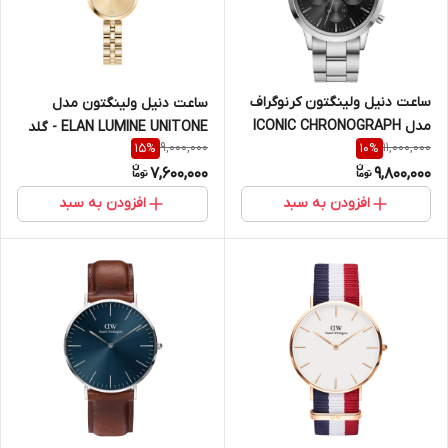
ساعت دنیل ولینگتون کرنوگراف
ساعت دنیل ولینگتون مدل
مدل ICONIC CHRONOGRAPH
ELAN LUMINE UNITONE - گلد
9,000,000
11,000,000
15
%
10
%
LINK ONYX سیلور - سایز 42
(زنانه)
7,600,000
9,800,000
(مردانه)
افزودن به سبد
افزودن به سبد