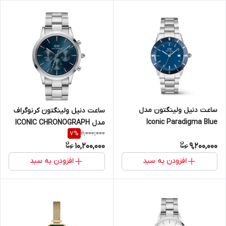
ساعت دنیل ولینگتون مدل
ساعت دنیل ولینگتون کرنوگراف
Iconic Paradigma Blue
مدل ICONIC CHRONOGRAPH
11,000,000
7
%
Enamel - سایز ۴۰ (مردانه)
LINK ARCTIC سیلور - سایز 42
10,200,000
9,200,000
(مردانه)
افزودن به سبد
افزودن به سبد