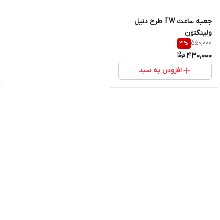
جعبه ساعت TW طرح دنیل
ولینگتون
550,000
21
%
430,000
افزودن به سبد