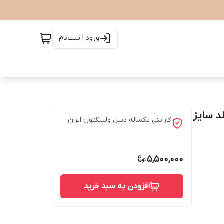
ورود | ثبت‌نام
ل PETITE ROSEWATER - رزگلد سایز
گارانتی یکساله دنیل ولینگتون ایران
5,500,000
افزودن به سبد خرید