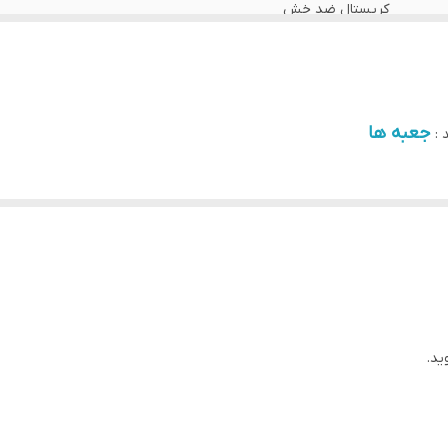
کریستال ضد خش
سیتیزن ژاپن
سوئد
جعبه ها
 :
یکساله دنیل ولینگتون ایران
ید.