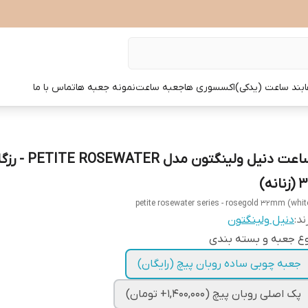
بند ساعت (یدکی)
اکسسوری ها
جعبه ساعت
نمونه جعبه ها
تماس با ما
ساعت دنیل ولینگتون مد
زنانه)
petite rosewater series - rosegold 32mm (whit
ند:
دنیل ولینگتون
ع جعبه و بسته بندی
جعبه چوبی ساده روبان پیچ (رایگان)
پک اصلی روبان پیچ (1,400,000+ تومان)