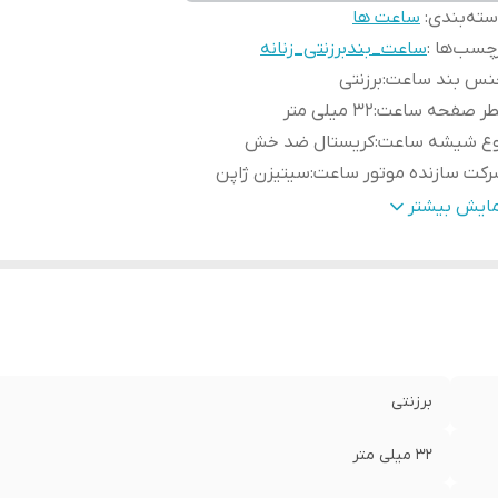
ته‌بندی
:
ساعت ها
چسب‌ها :
ساعت_بندبرزنتی_زنانه
نس بند ساعت
:
برزنتی
طر صفحه ساعت
:
32 میلی متر
وع شیشه ساعت
:
کریستال ضد خش
کت سازنده موتور ساعت
:
سیتیزن ژاپن
دا برند
:
سوئد
مایش بیشتر
رانتی
:
یکساله دنیل ولینگتون ایران
برزنتی
32 میلی متر