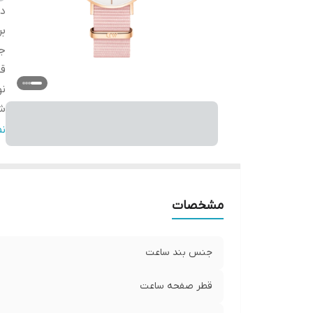
دس
بر
ج
ق
ن
شر
مب
ن
گا
مشخصات
جنس بند ساعت
قطر صفحه ساعت