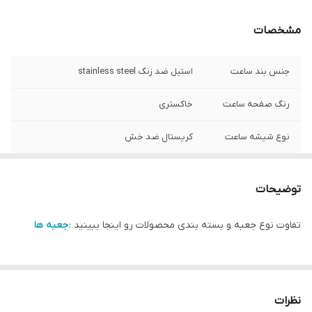
مشخصات
جنس بند ساعت
استیل ضد زنگ stainless steel
رنگ صفحه ساعت
خاکستری
نوع شیشه ساعت
کریستال ضد خش
شرکت سازنده موتور
سیتیزن ژاپن (موتور کرنوگراف سه موتوره)
ساعت
توضیحات
مبدا برند
سوئد
تفاوت نوع جعبه و بسته بندی محصولات رو اینجا ببینید :
جعبه ها
گارانتی
یکساله دنیل ولینگتون ایران
قطر صفحه ساعت
42 میلی متر
نظرات