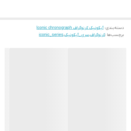
دسته‌بندی
:
آیکونیک کرنوگراف Iconic chronograph
برچسب‌ها :
کرنوگراف
،
سری_آیکونیک
،
iconic_series