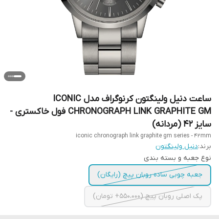
ساعت دنیل ولینگتون کرنوگراف مدل ICONIC
CHRONOGRAPH LINK GRAPHITE GM فول خاکستری -
سایز 42 (مردانه)
iconic chronograph link graphite gm series - 42mm
برند:
دنیل ولینگتون
نوع جعبه و بسته بندی
جعبه چوبی ساده روبان پیچ (رایگان)
پک اصلی روبان پیچ (550،000+ تومان)