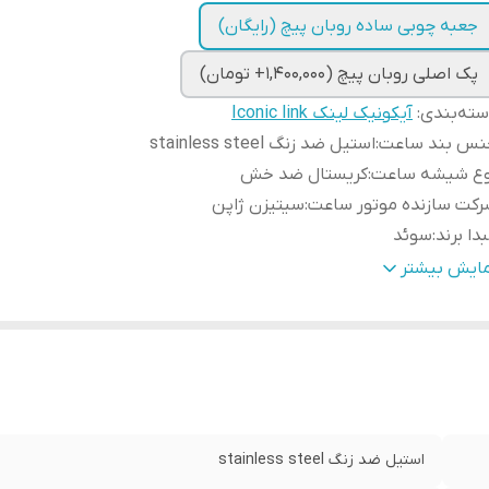
جعبه چوبی ساده روبان پیچ (رایگان)
پک اصلی روبان پیچ (1,400,000+ تومان)
ته‌بندی
:
آیکونیک لینک Iconic link
نس بند ساعت
:
استیل ضد زنگ stainless steel
وع شیشه ساعت
:
کریستال ضد خش
کت سازنده موتور ساعت
:
سیتیزن ژاپن
دا برند
:
سوئد
رانتی
:
یکساله دنیل ولینگتون ایران
مایش بیشتر
طر صفحه ساعت
:
28 و 32 میلی متر
استیل ضد زنگ stainless steel