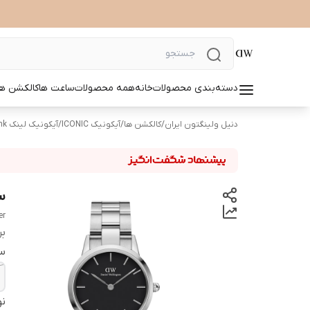
دسته‌بندی محصولات
خانه
همه محصولات
ساعت ها
کالکشن ها
دنیل ولینگتون ایران
/
کالکشن ها
/
آیکونیک ICONIC
/
آیکونیک لینک Iconic link
سا
er
بر
س
نو