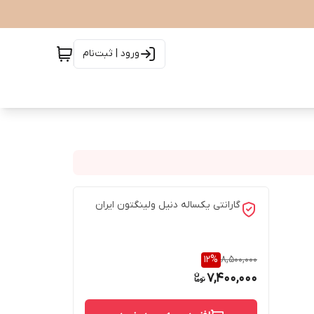
ورود | ثبت‌نام
گارانتی یکساله دنیل ولینگتون ایران
12
%
8,500,000
7,400,000