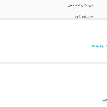
کریستال ضد خش
سیتیزن ژاپن
سوئد
یکساله دنیل ولینگتون ایران
 :
جعبه ها
28 و 32 میلی متر
ید.