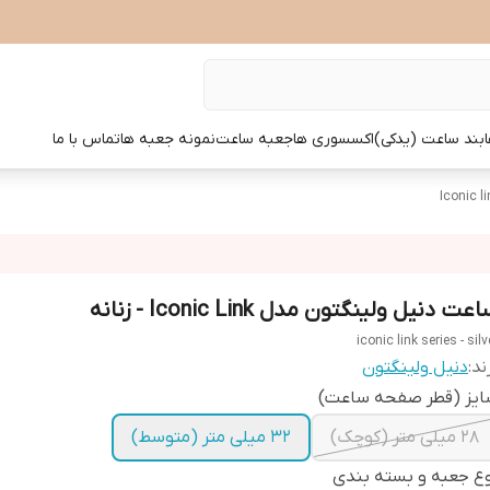
بند ساعت (یدکی)
اکسسوری ها
جعبه ساعت
نمونه جعبه ها
تماس با ما
عت دنیل ولینگتون مدل Iconic Link - زنانه
iconic link series - silv
ند:
دنیل ولینگتون
ایز (قطر صفحه ساعت)
28 میلی متر (کوچک)
32 میلی متر (متوسط)
ع جعبه و بسته بندی