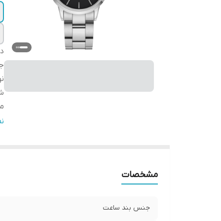
دس
ج
ن
شر
مب
گا
ن
ق
مشخصات
جنس بند ساعت