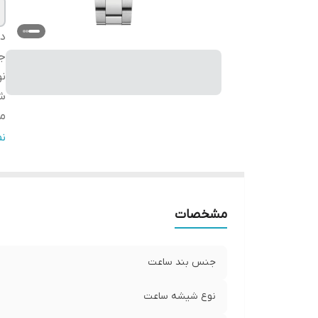
دس
ج
ن
شر
مب
گا
ن
ق
مشخصات
جنس بند ساعت
نوع شیشه ساعت