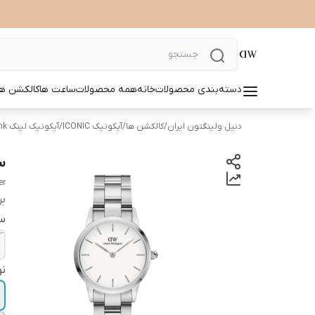
دسته‌بندی محصولات
خانه
همه محصولات
ساعت ها
کالکشن ها
دنیل ولینگتون ایران
/
کالکشن ها
/
آیکونیک ICONIC
/
آیکونیک لینک Iconic link
سا
er
بر
س
نو