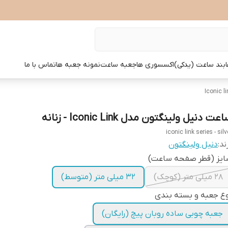
بند ساعت (یدکی)
اکسسوری ها
جعبه ساعت
نمونه جعبه ها
تماس با ما
عت دنیل ولینگتون مدل Iconic Link - زنانه
iconic link series - silv
ند:
دنیل ولینگتون
ایز (قطر صفحه ساعت)
28 میلی متر (کوچک)
32 میلی متر (متوسط)
ع جعبه و بسته بندی
جعبه چوبی ساده روبان پیچ (رایگان)