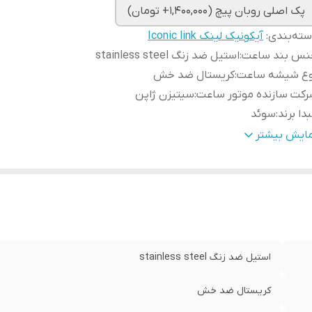
پک اصلی روبان پیچ (1,400,000+ تومان)
ته‌بندی
:
آیکونیک لینک Iconic link
نس بند ساعت
:
استیل ضد زنگ stainless steel
وع شیشه ساعت
:
کریستال ضد خش
کت سازنده موتور ساعت
:
سیتیزن ژاپن
دا برند
:
سوئد
رانتی
:
یکساله دنیل ولینگتون ایران
مایش بیشتر
طر صفحه ساعت
:
28 و 32 میلی متر
استیل ضد زنگ stainless steel
کریستال ضد خش