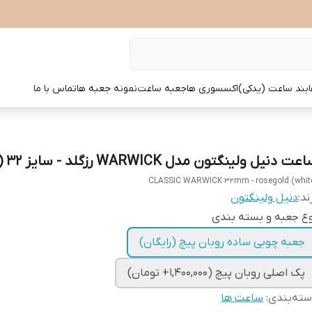
بند ساعت (یدکی)
اکسسوری ها
جعبه ساعت
نمونه جعبه ها
تماس با ما
عت دنیل ولینگتون مدل WARWICK رزگلد - سایز 32 (زنانه)
CLASSIC WARWICK 32mm - rosegold (whit
ند:
دنیل ولینگتون
ع جعبه و بسته بندی
جعبه چوبی ساده روبان پیچ (رایگان)
پک اصلی روبان پیچ (1,400,000+ تومان)
ته‌بندی
:
ساعت ها