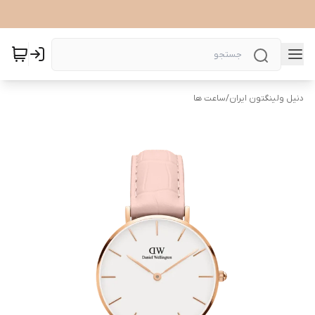
دنیل ولینگتون ایران
/
ساعت ها