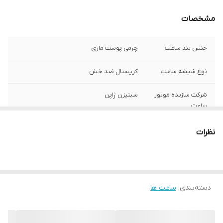
مشخصات
جنس بند ساعت
چرمی پوست ماری
نوع شیشه ساعت
کریستال ضد خش
شرکت سازنده موتور
سیتیزن ژاپن
ساعت
مبدا برند
سوئد
نظرات
گارانتی
یکساله دنیل ولینگتون ایران
قطر صفحه ساعت
32 میلی متر
دسته‌بندی
:
ساعت ها