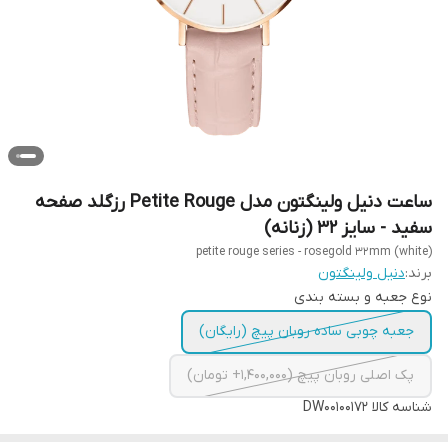
ساعت دنیل ولینگتون مدل Petite Rouge رزگلد صفحه
سفید - سایز 32 (زنانه)
petite rouge series - rosegold 32mm (white)
برند:
دنیل ولینگتون
نوع جعبه و بسته بندی
جعبه چوبی ساده روبان پیچ (رایگان)
پک اصلی روبان پیچ (1,400,000+ تومان)
شناسه کالا
DW00100172