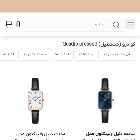
کوادرو (مستطیل) Quadro pressed
جدیدترین
برندها
قیمت
دسته‌بندی
فقط محص
ساعت دنیل ولینگتون مدل
ساعت دنیل ولینگتون مدل