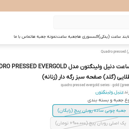
بند ساعت (یدکی)
اکسسوری ها
جعبه ساعت
نمونه جعبه ها
تماس با ما
Qua
لایی (گلد) صفحه سبز رگه دار (زنانه)
quadro pressed evergold series - gold (gree
ند:
دنیل ولینگتون
ع جعبه و بسته بندی
جعبه چوبی ساده روبان پیچ (رایگان)
پک اصلی روبان پیچ (900،000+ تومان)