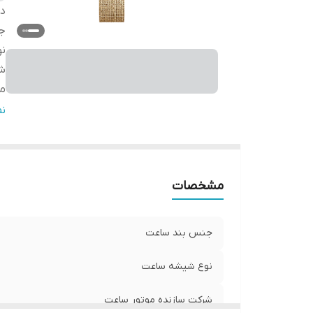
دس
ج
ن
شر
مب
گا
ن
س
مشخصات
جنس بند ساعت
نوع شیشه ساعت
شرکت سازنده موتور ساعت