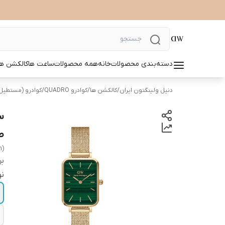
دسته‌بندی محصولات
خانه
همه محصولات
ساعت ها
کالکشن ها
دنیل ولینگتون ایران
/
کالکشن ها
/
کوادرو QUADRO
/
کوادرو (مستطیل) dro pressed
ط
n)
بر
نو