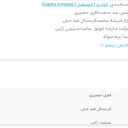
ته‌بندی
:
کوادرو (مستطیل) Quadro pressed
نس بند ساعت
:
فلزی حصیری
وع شیشه ساعت
:
کریستال ضد خش
کت سازنده موتور ساعت
:
سیتیزن ژاپن
دا برند
:
سوئد
رانتی
:
یکساله دنیل ولینگتون ایران
مایش بیشتر
ایز صفحه ساعت
:
20 در 26 میلی متر
فلزی حصیری
کریستال ضد خش
سیتیزن ژاپن