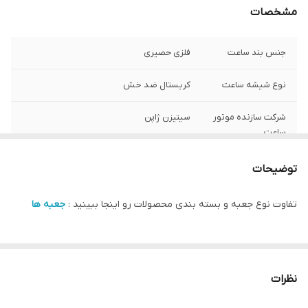
مشخصات
جنس بند ساعت
فلزی حصیری
نوع شیشه ساعت
کریستال ضد خش
شرکت سازنده موتور
سیتیزن ژاپن
ساعت
مبدا برند
سوئد
توضیحات
گارانتی
یکساله دنیل ولینگتون ایران
تفاوت نوع جعبه و بسته بندی محصولات رو اینجا ببینید :
جعبه ها
سایز صفحه ساعت
20 در 26 میلی متر
نظرات