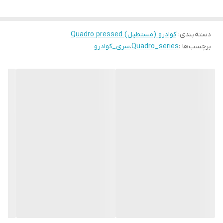
دسته‌بندی
:
کوادرو (مستطیل) Quadro pressed
برچسب‌ها :
Quadro_series
،
سری_کوادرو