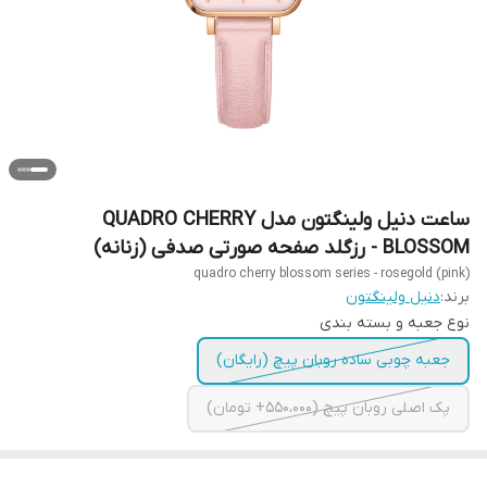
ساعت دنیل ولینگتون مدل QUADRO CHERRY
BLOSSOM - رزگلد صفحه صورتی صدفی (زنانه)
quadro cherry blossom series - rosegold (pink)
برند:
دنیل ولینگتون
نوع جعبه و بسته بندی
جعبه چوبی ساده روبان پیچ (رایگان)
پک اصلی روبان پیچ (550،000+ تومان)