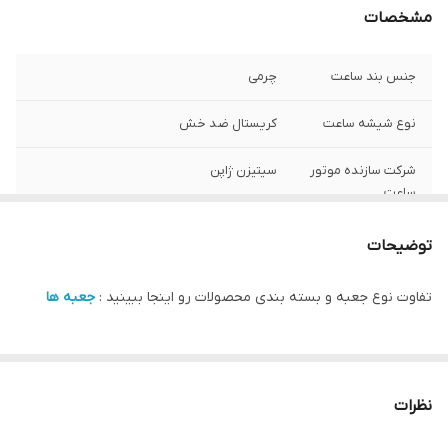
مشخصات
جنس بند ساعت
چرمی
نوع شیشه ساعت
کریستال ضد خش
شرکت سازنده موتور
سیتیزن ژاپن
ساعت
مبدا برند
سوئد
توضیحات
گارانتی
یکساله دنیل ولینگتون ایران
تفاوت نوع جعبه و بسته بندی محصولات رو اینجا ببینید :
جعبه ها
سایز صفحه ساعت
20 در 26 میلی متر
نظرات