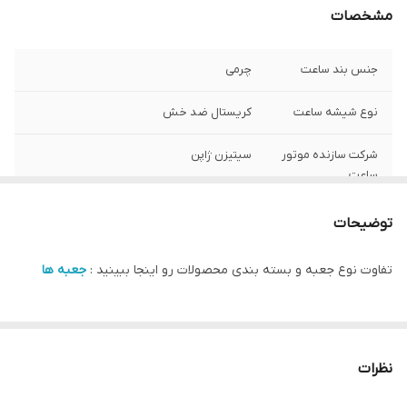
مشخصات
جنس بند ساعت
چرمی
نوع شیشه ساعت
کریستال ضد خش
شرکت سازنده موتور
سیتیزن ژاپن
ساعت
مبدا برند
سوئد
توضیحات
گارانتی
یکساله دنیل ولینگتون ایران
تفاوت نوع جعبه و بسته بندی محصولات رو اینجا ببینید :
جعبه ها
سایز صفحه ساعت
20 در 26 میلی متر
نظرات