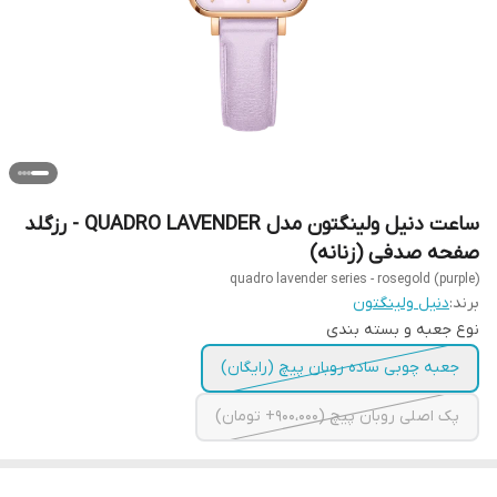
ساعت دنیل ولینگتون مدل QUADRO LAVENDER - رزگلد
صفحه صدفی (زنانه)
quadro lavender series - rosegold (purple)
برند:
دنیل ولینگتون
نوع جعبه و بسته بندی
جعبه چوبی ساده روبان پیچ (رایگان)
پک اصلی روبان پیچ (900،000+ تومان)