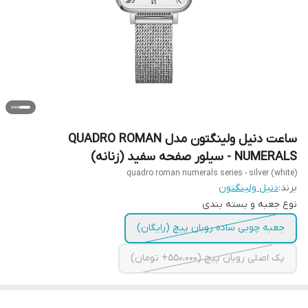
ساعت دنیل ولینگتون مدل QUADRO ROMAN
NUMERALS - سیلور صفحه سفید (زنانه)
quadro roman numerals series - silver (white)
برند:
دنیل ولینگتون
نوع جعبه و بسته بندی
جعبه چوبی ساده روبان پیچ (رایگان)
پک اصلی روبان پیچ (550،000+ تومان)