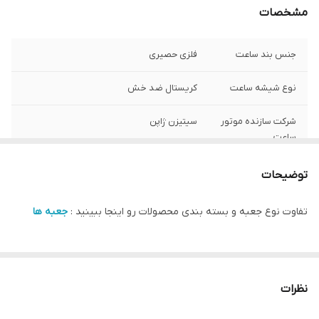
مشخصات
جنس بند ساعت
فلزی حصیری
نوع شیشه ساعت
کریستال ضد خش
شرکت سازنده موتور
سیتیزن ژاپن
ساعت
مبدا برند
سوئد
توضیحات
گارانتی
یکساله دنیل ولینگتون ایران
تفاوت نوع جعبه و بسته بندی محصولات رو اینجا ببینید :
جعبه ها
سایز صفحه ساعت
20 در 26 میلی متر
نظرات