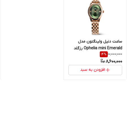
ساعت دنیل ولینگتون مدل
Ophelia mini Emerald رزگلد
10,000,000
14
%
(زنانه)
8,600,000
افزودن به سبد