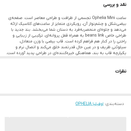
نقد و بررسی
ساعت Ophelia Mini تجسمی از ظرافت و طراحی معاصر است. صفحه‌ی
بیضی‌شکل و چشم‌نواز آن، رویکردی متمایز از ساعت‌های کلاسیک ارائه
می‌دهد و جلوه‌ای منحصر‌به‌فرد به دستان شما می‌بخشد. بند جدید با
طراحی خاص beans link به همراه قفل پروانه‌ای، ترکیبی از زیبایی و
راحتی را در کنار هم فراهم کرده است. قاب بیضی با وزن متعادل،
سیلوئتی ظریف و در عین حال قدرتمند خلق می‌کند و اتصال نرم و
یکپارچه قاب به بند، هماهنگی خیره‌کننده‌ای در طراحی پدید آورده است.
صفحه‌ی خورشیدی با درخشش خاص خود و اعداد رومی فلزی که بر روی
طرحی دیسکی در مرکز قرار گرفته‌اند، حس اصالت و شکوه را به نمایش
نظرات
می‌گذارد. قاب و بند ساعت با پرداختی براق و درخشان تکمیل شده‌اند تا
این اثر لوکس، نهایت ظرافت و وقار را به استایل شما بیافزاید.
دسته‌بندی
:
اوفیلیا OPHELIA