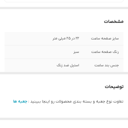
مشخصات
سایز صفحه ساعت
۲۲ در ۲۵ میلی متر
رنگ صفحه ساعت
سبز
جنس بند ساعت
استیل ضد زنگ
شرکت سازنده موتور
سیتیزن ژاپن
ساعت
توضیحات
نوع شیشه ساعت
کریستال ضد خش
تفاوت نوع جعبه و بسته بندی محصولات رو اینجا ببینید :
جعبه ها
مبدا برند
سوئد
گارانتی
یکساله دنیل ولینگتون ایران