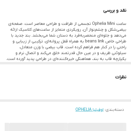
گارانتی
یکساله دنیل ولینگتون ایران
نقد و بررسی
ساعت Ophelia Mini تجسمی از ظرافت و طراحی معاصر است. صفحه‌ی
بیضی‌شکل و چشم‌نواز آن، رویکردی متمایز از ساعت‌های کلاسیک ارائه
می‌دهد و جلوه‌ای منحصر‌به‌فرد به دستان شما می‌بخشد. بند جدید با
طراحی خاص beans link به همراه قفل پروانه‌ای، ترکیبی از زیبایی و
راحتی را در کنار هم فراهم کرده است. قاب بیضی با وزن متعادل،
سیلوئتی ظریف و در عین حال قدرتمند خلق می‌کند و اتصال نرم و
یکپارچه قاب به بند، هماهنگی خیره‌کننده‌ای در طراحی پدید آورده است.
صفحه‌ی خورشیدی با درخشش خاص خود و اعداد رومی فلزی که بر روی
طرحی دیسکی در مرکز قرار گرفته‌اند، حس اصالت و شکوه را به نمایش
نظرات
می‌گذارد. قاب و بند ساعت با پرداختی براق و درخشان تکمیل شده‌اند تا
این اثر لوکس، نهایت ظرافت و وقار را به استایل شما بیافزاید.
دسته‌بندی
:
اوفیلیا OPHELIA