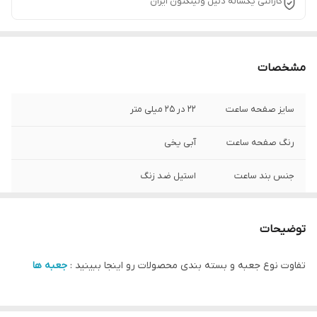
گارانتی یکساله دنیل ولینگتون ایران
مشخصات
سایز صفحه ساعت
۲۲ در ۲۵ میلی متر
رنگ صفحه ساعت
آبی یخی
جنس بند ساعت
استیل ضد زنگ
شرکت سازنده موتور
سیتیزن ژاپن
ساعت
توضیحات
نوع شیشه ساعت
کریستال ضد خش
تفاوت نوع جعبه و بسته بندی محصولات رو اینجا ببینید :
جعبه ها
مبدا برند
سوئد