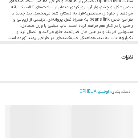
ساعت Ophelia Mini تجسمی از ظرافت و طراحی معاصر است. صفحه‌ی
بیضی‌شکل و چشم‌نواز آن، رویکردی متمایز از ساعت‌های کلاسیک ارائه
می‌دهد و جلوه‌ای منحصر‌به‌فرد به دستان شما می‌بخشد. بند جدید با
طراحی خاص beans link به همراه قفل پروانه‌ای، ترکیبی از زیبایی و
راحتی را در کنار هم فراهم کرده است. قاب بیضی با وزن متعادل،
سیلوئتی ظریف و در عین حال قدرتمند خلق می‌کند و اتصال نرم و
یکپارچه قاب به بند، هماهنگی خیره‌کننده‌ای در طراحی پدید آورده است.
صفحه‌ی خورشیدی با درخشش خاص خود و اعداد رومی فلزی که بر روی
طرحی دیسکی در مرکز قرار گرفته‌اند، حس اصالت و شکوه را به نمایش
نظرات
می‌گذارد. قاب و بند ساعت با پرداختی براق و درخشان تکمیل شده‌اند تا
این اثر لوکس، نهایت ظرافت و وقار را به استایل شما بیافزاید.
دسته‌بندی
:
اوفیلیا OPHELIA