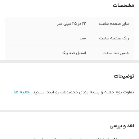
مشخصات
سایز صفحه ساعت
۲۲ در ۲۵ میلی متر
رنگ صفحه ساعت
سبز
جنس بند ساعت
استیل ضد زنگ
شرکت سازنده موتور
سیتیزن ژاپن
ساعت
توضیحات
نوع شیشه ساعت
کریستال ضد خش
تفاوت نوع جعبه و بسته بندی محصولات رو اینجا ببینید :
جعبه ها
مبدا برند
سوئد
گارانتی
یکساله دنیل ولینگتون ایران
نقد و بررسی