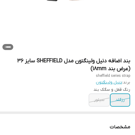
بند اضافه دنیل ولینگتون مدل SHEFFIELD سایز 36
(عرض بند ۱۸mm)
sheffield series strap
برند:
دنیل ولینگتون
رنگ قفل و سگک بند
رزگلد
سیلور
مشخصات