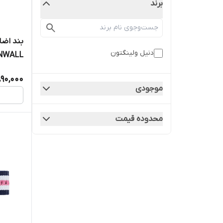
برند
بند اضا
دنیل ولینگتون
۱۸mm)
90,000
موجودی
محدوده قیمت