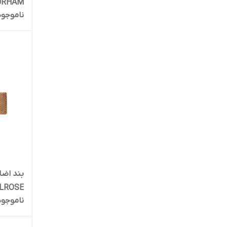
DURHAM سایز 36 (عرض ب
ناموجود
بند اضا
E MELROSE
ناموجود