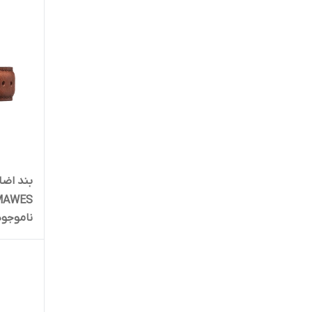
MAWES (سایز 6
ناموجود