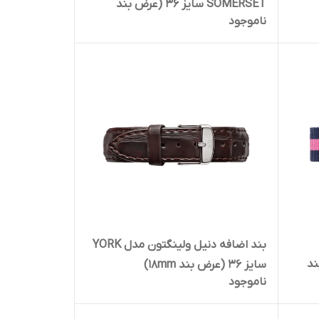
SOMERSET سایز 36 (عرض بند
ناموجود
18mm)
بند اضافه دنیل ولینگتون مدل YORK
رض بند
سایز 36 (عرض بند ۱۸mm)
ناموجود