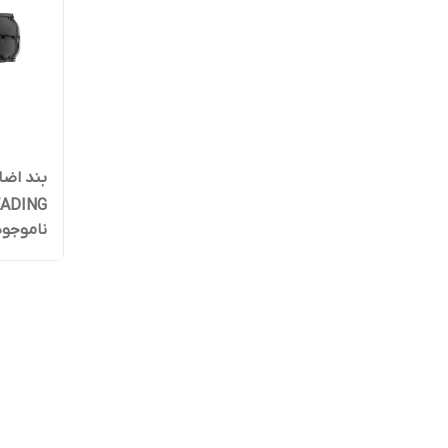
بند اضا
READING سایز 36 (عرض ب
ناموجود