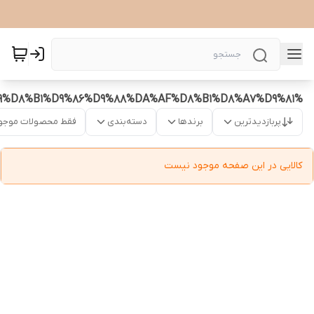
%DA%A9%D8%B1%D9%86%D9%88%DA%AF%D8%B1%D8%A7%D9%81
پربازدیدترین
برندها
دسته‌بندی
فقط محصولات موجو
کالایی در این صفحه موجود نیست