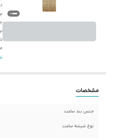
دس
بر
ج
ن
شر
مب
گا
ن
ق
مشخصات
جنس بند ساعت
نوع شیشه ساعت