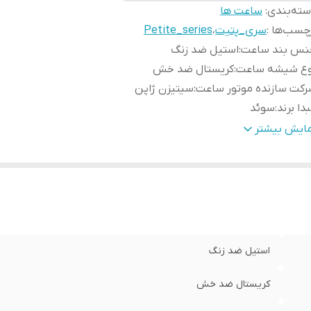
ته‌بندی
:
ساعت ها
چسب‌ها :
سری_پتیت
،
Petite_series
نس بند ساعت
:
استیل ضد زنگ
وع شیشه ساعت
:
کریستال ضد خش
کت سازنده موتور ساعت
:
سیتیزن ژاپن
دا برند
:
سوئد
رانتی
:
یکساله دنیل ولینگتون ایران
مایش بیشتر
طر صفحه ساعت
:
28 میلی متر
استیل ضد زنگ
کریستال ضد خش