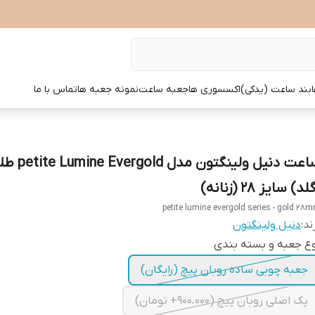
بند ساعت (یدکی)
اکسسوری ها
جعبه ساعت
نمونه جعبه ها
تماس با ما
ساعت دنیل ولینگتون مدل d
لد) سایز 28 (زنانه)
petite lumine evergold series - gold 28
ند:
دنیل ولینگتون
ع جعبه و بسته بندی
جعبه چوبی ساده روبان پیچ (رایگان)
پک اصلی روبان پیچ (900،000+ تومان)