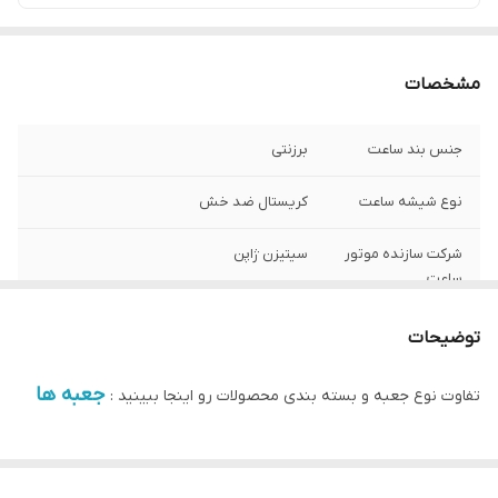
مشخصات
جنس بند ساعت
برزنتی
نوع شیشه ساعت
کریستال ضد خش
شرکت سازنده موتور
سیتیزن ژاپن
ساعت
مبدا برند
سوئد
توضیحات
گارانتی
یکساله دنیل ولینگتون ایران
جعبه ها
تفاوت نوع جعبه و بسته بندی محصولات رو اینجا ببینید :
قطر صفحه ساعت
32 میلی متر