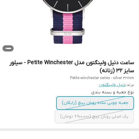
ساعت دنیل ولینگتون مدل Petite Winchester - سیلور
سایز 32 (زنانه)
Petite winchester series - silver 32mm
برند:
دنیل ولینگتون
نوع جعبه و بسته بندی
جعبه چوبی ساده روبان پیچ (رایگان)
پک اصلی روبان پیچ (900،000+ تومان)