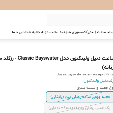
بند ساعت (یدکی)
اکسسوری ها
جعبه ساعت
نمونه جعبه ها
تماس با ما
نانه)
classic bayswater series - rosegold 32
ند:
دنیل ولینگتون
ع جعبه و بسته بندی
جعبه چوبی ساده روبان پیچ (رایگان)
پک اصلی روبان پیچ (900،000+ تومان)