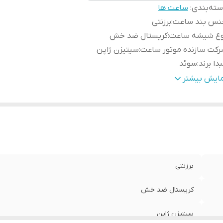
ته‌بندی
:
ساعت ها
نس بند ساعت
:
برزنتی
وع شیشه ساعت
:
کریستال ضد خش
کت سازنده موتور ساعت
:
سیتیزن ژاپن
دا برند
:
سوئد
رانتی
:
یکساله دنیل ولینگتون ایران
مایش بیشتر
طر صفحه ساعت
:
32 میلی متر
برزنتی
کریستال ضد خش
سیتیزن ژاپن