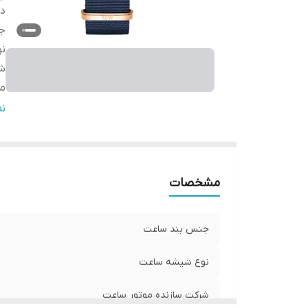
دس
ج
ن
شر
مب
گا
ن
ق
مشخصات
جنس بند ساعت
نوع شیشه ساعت
شرکت سازنده موتور ساعت