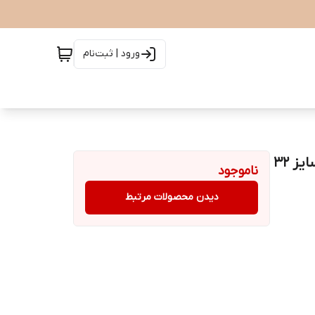
ورود | ثبت‌نام
ساعت دنیل ولینگتون مدل Classic Bayswater - رزگلد سایز 32
ناموجود
دیدن محصولات مرتبط