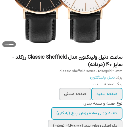
ساعت دنیل ولینگتون مدل Classic Sheffield رزگلد -
سایز 40 (مردانه)
classic sheffield series - rosegold 40mm
برند:
دنیل ولینگتون
رنگ صفحه ساعت
صفحه سفید
صفحه مشکی
نوع جعبه و بسته بندی
جعبه چوبی ساده روبان پیچ (رایگان)
پک اصلی روبان پیچ (1,400,000+ تومان)