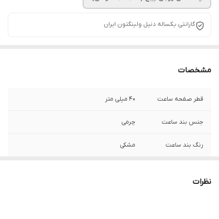
گارانتی یکساله دنیل ولینگتون ایران
مشخصات
قطر صفحه ساعت
40 میلی متر
جنس بند ساعت
چرمی
رنگ بند ساعت
مشکی
نوع شیشه ساعت
کریستال ضد خش
نظرات
شرکت سازنده موتور
سیتیزن ژاپن
ساعت