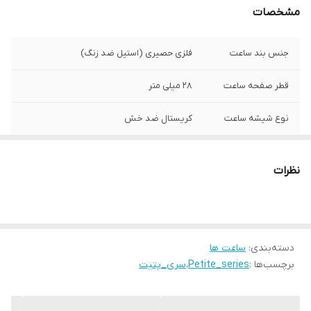
مشخصات
جنس بند ساعت
فلزی حصیری (استیل ضد زنگ)
قطر صفحه ساعت
28 میلی متر
نوع شیشه ساعت
کریستال ضد خش
شرکت سازنده موتور
سیتیزن ژاپن
ساعت
نظرات
مبدا برند
سوئد
گارانتی
یکساله دنیل ولینگتون ایران
دسته‌بندی
:
ساعت ها
برچسب‌ها :
Petite_series
،
سری_پتیت