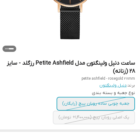
ساعت دنیل ولینگتون مدل Petite Ashfield رزگلد - سایز
28 (زنانه)
petite ashfield - rosegold 28mm
برند:
دنیل ولینگتون
نوع جعبه و بسته بندی
جعبه چوبی ساده روبان پیچ (رایگان)
پک اصلی روبان پیچ (1,400,000+ تومان)