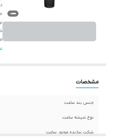
دس
ج
ن
شر
مب
گا
ن
س
مشخصات
جنس بند ساعت
نوع شیشه ساعت
شرکت سازنده موتور ساعت