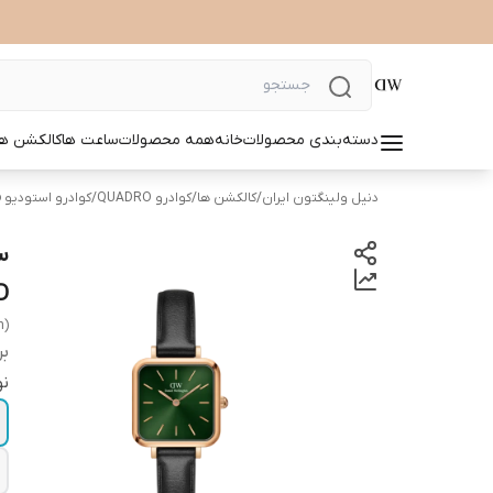
دسته‌بندی محصولات
خانه
همه محصولات
ساعت ها
کالکشن ها
دنیل ولینگتون ایران
/
کالکشن ها
/
کوادرو QUADRO
/
کوادرو استودیو Quadro studio
ALD
n)
بر
نو