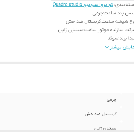
ته‌بندی
:
کوادرو استودیو Quadro studio
نس بند ساعت
:
چرمی
وع شیشه ساعت
:
کریستال ضد خش
کت سازنده موتور ساعت
:
سیتیزن ژاپن
دا برند
:
سوئد
رانتی
:
یکساله دنیل ولینگتون ایران
مایش بیشتر
ایز صفحه ساعت
:
22 در 22 میلی متر
چرمی
کریستال ضد خش
سیتیزن ژاپن