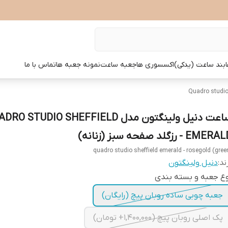
بند ساعت (یدکی)
اکسسوری ها
جعبه ساعت
نمونه جعبه ها
تماس با ما
ساعت دنیل ولینگتون مدل O STUDIO SHEFFIELD
EMER - رزگلد صفحه سبز (زنانه)
quadro studio sheffield emerald - rosegold (gree
ند:
دنیل ولینگتون
ع جعبه و بسته بندی
جعبه چوبی ساده روبان پیچ (رایگان)
پک اصلی روبان پیچ (1,400,000+ تومان)