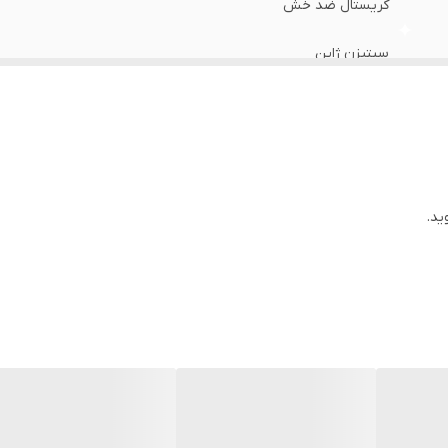
کریستال ضد خش
سیتیزن ژاپن
سوئد
یکساله دنیل ولینگتون ایران
40 میلی متر
ید.