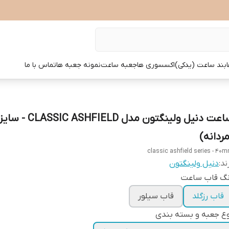
بند ساعت (یدکی)
اکسسوری ها
جعبه ساعت
نمونه جعبه ها
تماس با ما
مردانه)
classic ashfield series - 40
ند:
دنیل ولینگتون
نگ قاب ساعت
قاب رزگلد
قاب سیلور
ع جعبه و بسته بندی