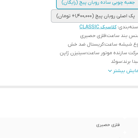
جعبه چوبی ساده روبان پیچ (رایگان)
پک اصلی روبان پیچ (1,400,000+ تومان)
ته‌بندی
:
کلاسیک CLASSIC
نس بند ساعت
:
فلزی حصیری
وع شیشه ساعت
:
کریستال ضد خش
کت سازنده موتور ساعت
:
سیتیزن ژاپن
دا برند
:
سوئد
رانتی
:
یکساله دنیل ولینگتون ایران
مایش بیشتر
طر صفحه ساعت
:
40 میلی متر
فلزی حصیری