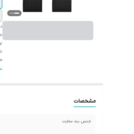
دس
ج
ن
شر
مب
گا
ن
ق
مشخصات
جنس بند ساعت