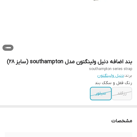
بند اضافه دنیل ولینگتون مدل southampton (سایز 28)
southampton series strap
برند:
دنیل ولینگتون
رنگ قفل و سگک بند
رزگلد
سیلور
مشخصات