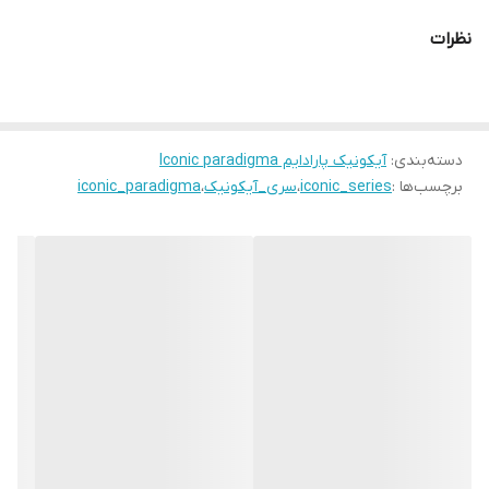
مبدا برند
سوئد
نظرات
گارانتی
یکساله دنیل ولینگتون ایران
دسته‌بندی
:
آیکونیک پارادایم Iconic paradigma
برچسب‌ها :
iconic_series
،
سری_آیکونیک
،
iconic_paradigma