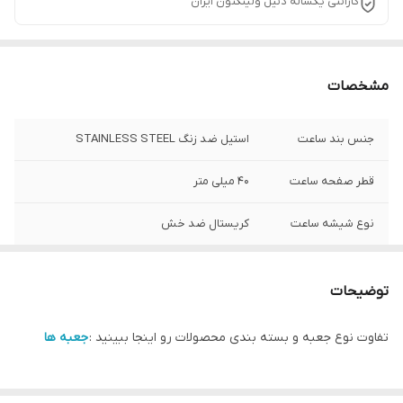
گارانتی یکساله دنیل ولینگتون ایران
مشخصات
جنس بند ساعت
استیل ضد زنگ STAINLESS STEEL
قطر صفحه ساعت
40 میلی متر
نوع شیشه ساعت
کریستال ضد خش
شرکت سازنده موتور
سیتیزن ژاپن
ساعت
توضیحات
رنگ صفحه ساعت
مشکی
تفاوت نوع جعبه و بسته بندی محصولات رو اینجا ببینید :
جعبه ها
رنگ قاب دور ساعت
مشکی (متمایل به قهوه ای تیره)
(بِزِل)