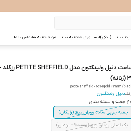
بند ساعت (یدکی)
اکسسوری ها
جعبه ساعت
نمونه جعبه ها
تماس با ما
ساعت دنیل ولینگتون مدل FIELD
زنانه)
petite sheffield - rosegold 32mm (blac
ند:
دنیل ولینگتون
ع جعبه و بسته بندی
جعبه چوبی ساده روبان پیچ (رایگان)
پک اصلی روبان پیچ (900،000+ تومان)