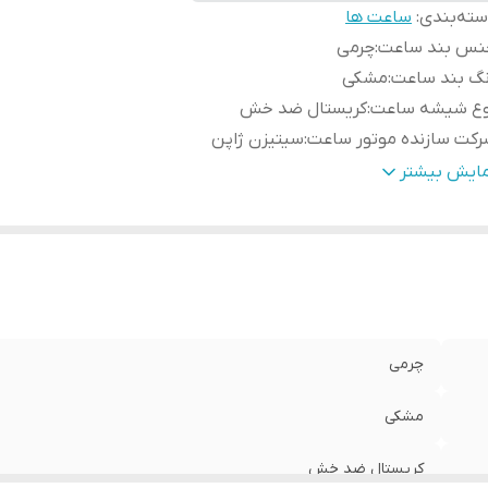
ته‌بندی
:
ساعت ها
نس بند ساعت
:
چرمی
نگ بند ساعت
:
مشکی
وع شیشه ساعت
:
کریستال ضد خش
کت سازنده موتور ساعت
:
سیتیزن ژاپن
دا برند
:
سوئد
مایش بیشتر
رانتی
:
یکساله دنیل ولینگتون ایران
طر صفحه ساعت
:
32 میلی متر
چرمی
مشکی
کریستال ضد خش