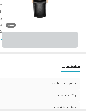
دس
ج
ر
ن
شر
مب
ن
گا
ق
مشخصات
جنس بند ساعت
رنگ بند ساعت
نوع شیشه ساعت