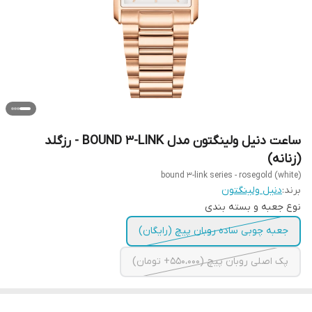
ساعت دنیل ولینگتون مدل BOUND 3-LINK - رزگلد
(زنانه)
bound 3-link series - rosegold (white)
برند:
دنیل ولینگتون
نوع جعبه و بسته بندی
جعبه چوبی ساده روبان پیچ (رایگان)
پک اصلی روبان پیچ (550،000+ تومان)