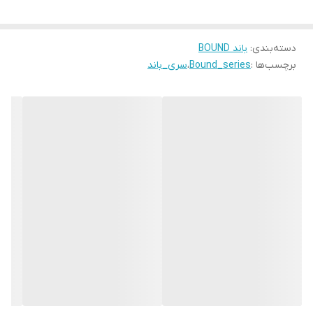
دسته‌بندی
:
باند BOUND
برچسب‌ها :
Bound_series
،
سری_باند