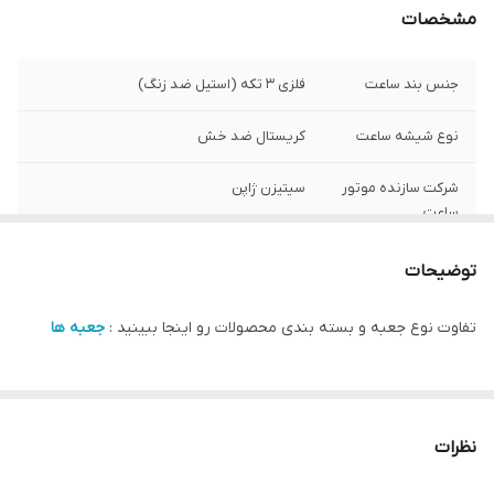
مشخصات
جنس بند ساعت
فلزی ۳ تکه (استیل ضد زنگ)
نوع شیشه ساعت
کریستال ضد خش
شرکت سازنده موتور
سیتیزن ژاپن
ساعت
مبدا برند
سوئد
توضیحات
گارانتی
یکساله دنیل ولینگتون ایران
تفاوت نوع جعبه و بسته بندی محصولات رو اینجا ببینید :
جعبه ها
سایز صفحه ساعت
32 در 22 میلی متر
نظرات