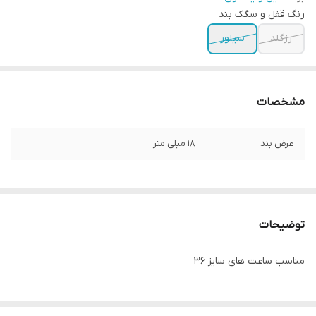
رنگ قفل و سگک بند
رزگلد
سیلور
مشخصات
عرض بند
18 میلی متر
توضیحات
مناسب ساعت های سایز 36