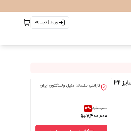
ورود | ثبت‌نام
ساعت دنیل ولینگتون مدل ICONIC LINK CERAMIC - سایز ۳۲
گارانتی یکساله دنیل ولینگتون ایران
12
%
8,500,000
7,400,000