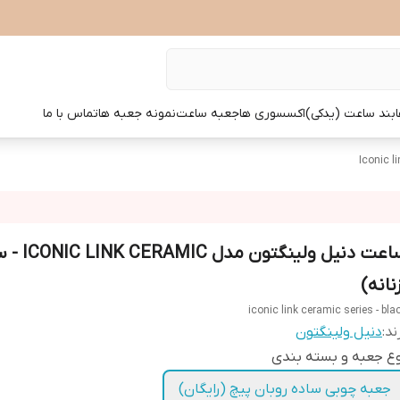
بند ساعت (یدکی)
اکسسوری ها
جعبه ساعت
نمونه جعبه ها
تماس با ما
نانه)
iconic link ceramic series - bla
ند:
دنیل ولینگتون
ع جعبه و بسته بندی
جعبه چوبی ساده روبان پیچ (رایگان)