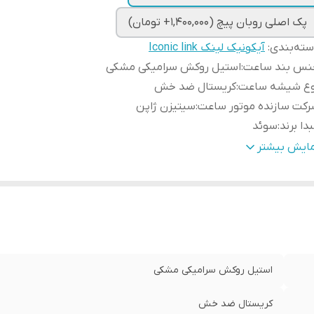
پک اصلی روبان پیچ (1,400,000+ تومان)
ته‌بندی
:
آیکونیک لینک Iconic link
نس بند ساعت
:
استیل روکش سرامیکی مشکی
وع شیشه ساعت
:
کریستال ضد خش
کت سازنده موتور ساعت
:
سیتیزن ژاپن
دا برند
:
سوئد
رانتی
:
یکساله دنیل ولینگتون ایران
مایش بیشتر
طر صفحه ساعت
:
32 میلی متر
استیل روکش سرامیکی مشکی
کریستال ضد خش