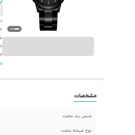
دس
ج
ن
شر
مب
گا
ن
ق
مشخصات
جنس بند ساعت
نوع شیشه ساعت