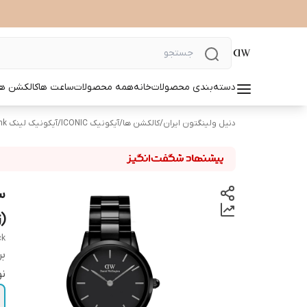
دسته‌بندی محصولات
خانه
همه محصولات
ساعت ها
کالکشن ها
دنیل ولینگتون ایران
/
کالکشن ها
/
آیکونیک ICONIC
/
آیکونیک لینک Iconic link
(ز
ck
بر
نو