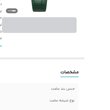
دس
بر
ج
ن
شر
مب
س
ن
گا
مشخصات
جنس بند ساعت
نوع شیشه ساعت