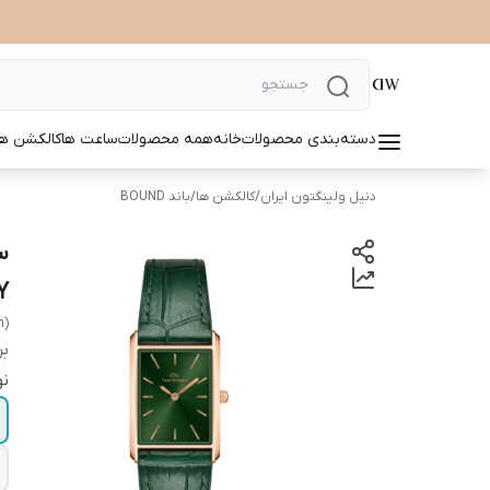
دسته‌بندی محصولات
خانه
همه محصولات
ساعت ها
کالکشن ها
دنیل ولینگتون ایران
/
کالکشن ها
/
باند BOUND
NRAY
n)
بر
نو