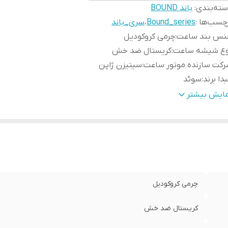
ته‌بندی
:
باند BOUND
چسب‌ها :
Bound_series
،
سری_باند
نس بند ساعت
:
چرمی کروکودیل
وع شیشه ساعت
:
کریستال ضد خش
کت سازنده موتور ساعت
:
سیتیزن ژاپن
دا برند
:
سوئد
ایز صفحه ساعت
:
32 در 22 میلی متر
مایش بیشتر
رانتی
:
یکساله دنیل ولینگتون ایران
چرمی کروکودیل
کریستال ضد خش