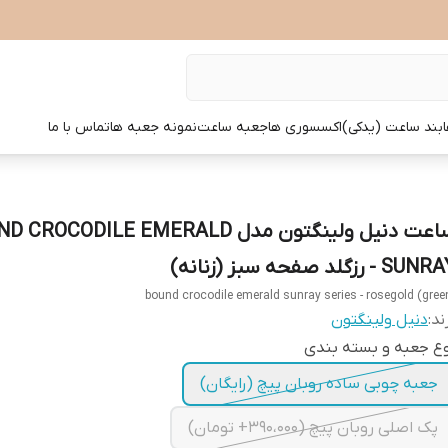
بند ساعت (یدکی)
اکسسوری ها
جعبه ساعت
نمونه جعبه ها
تماس با ما
ساعت دنیل ولینگتون مدل ROCODILE EMERALD
SU - رزگلد صفحه سبز (زنانه)
bound crocodile emerald sunray series - rosegold (gree
ند:
دنیل ولینگتون
ع جعبه و بسته بندی
جعبه چوبی ساده روبان پیچ (رایگان)
پک اصلی روبان پیچ (390،000+ تومان)