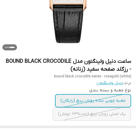
ساعت دنیل ولینگتون مدل BOUND BLACK CROCODILE
- رزگلد صفحه سفید (زنانه)
bound black crocodile series - rosegold (white)
برند:
دنیل ولینگتون
نوع جعبه و بسته بندی
جعبه چوبی ساده روبان پیچ (رایگان)
پک اصلی روبان پیچ (390،000+ تومان)