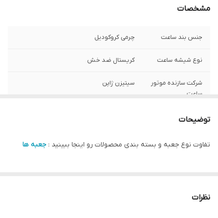
مشخصات
جنس بند ساعت
چرمی کروکودیل
نوع شیشه ساعت
کریستال ضد خش
شرکت سازنده موتور
سیتیزن ژاپن
ساعت
مبدا برند
سوئد
توضیحات
سایز صفحه ساعت
32 در 22 میلی متر
تفاوت نوع جعبه و بسته بندی محصولات رو اینجا ببینید :
جعبه ها
گارانتی
یکساله دنیل ولینگتون ایران
نظرات