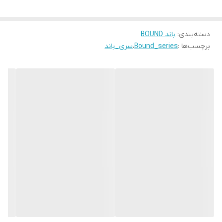
دسته‌بندی
:
باند BOUND
برچسب‌ها :
Bound_series
،
سری_باند