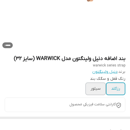
بند اضافه دنیل ولینگتون مدل WARWICK (سایز 32)
warwick series strap
برند:
دنیل ولینگتون
رنگ قفل و سگک بند
رزگلد
سیلور
گارانتی سلامت فیزیکی محصول