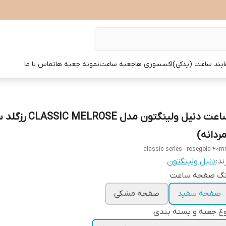
بند ساعت (یدکی)
اکسسوری ها
جعبه ساعت
نمونه جعبه ها
تماس با ما
مردانه)
classic series - rosegold 40
ند:
دنیل ولینگتون
نگ صفحه ساعت
صفحه سفید
صفحه مشکی
ع جعبه و بسته بندی