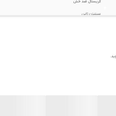
کریستال ضد خش
سیتیزن ژاپن
سوئد
یکساله دنیل ولینگتون ایران
40 میلی متر
ید.