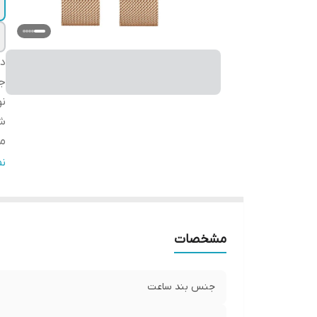
دس
ج
ن
شر
مب
گا
ن
ق
مشخصات
جنس بند ساعت