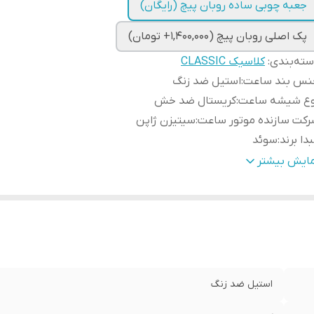
جعبه چوبی ساده روبان پیچ (رایگان)
پک اصلی روبان پیچ (1,400,000+ تومان)
ته‌بندی
:
کلاسیک CLASSIC
نس بند ساعت
:
استیل ضد زنگ
وع شیشه ساعت
:
کریستال ضد خش
کت سازنده موتور ساعت
:
سیتیزن ژاپن
دا برند
:
سوئد
رانتی
:
یکساله دنیل ولینگتون ایران
مایش بیشتر
طر صفحه ساعت
:
40 میلی متر
استیل ضد زنگ