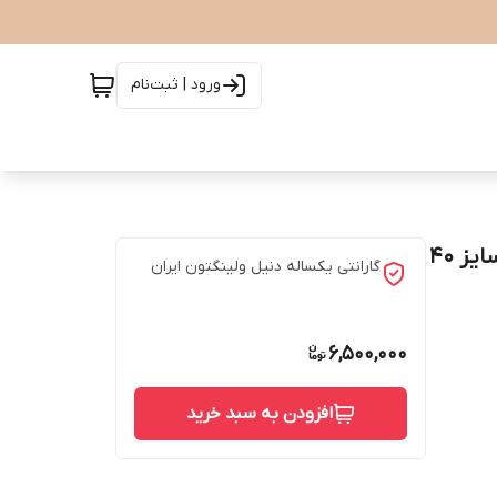
ورود | ثبت‌نام
ساعت دنیل ولینگتون مدل CLASSIC MELROSE رزگلد سایز 40
گارانتی یکساله دنیل ولینگتون ایران
6,500,000
افزودن به سبد خرید