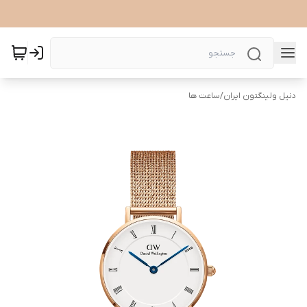
دنیل ولینگتون ایران
/
ساعت ها