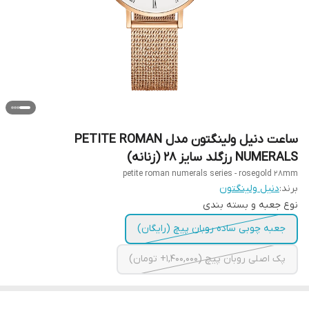
ساعت دنیل ولینگتون مدل PETITE ROMAN
NUMERALS رزگلد سایز 28 (زنانه)
petite roman numerals series - rosegold 28mm
برند:
دنیل ولینگتون
نوع جعبه و بسته بندی
جعبه چوبی ساده روبان پیچ (رایگان)
پک اصلی روبان پیچ (1,400,000+ تومان)