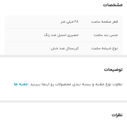
مشخصات
قطر صفحه ساعت
28 میلی متر
جنس بند ساعت
حصیری استیل ضد زنگ
نوع شیشه ساعت
کریستال ضد خش
شرکت سازنده موتور
سیتیزن ژاپن
ساعت
توضیحات
مبدا برند
سوئد
تفاوت نوع جعبه و بسته بندی محصولات رو اینجا ببینید :
جعبه ها
گارانتی
یکساله دنیل ولینگتون ایران
نظرات