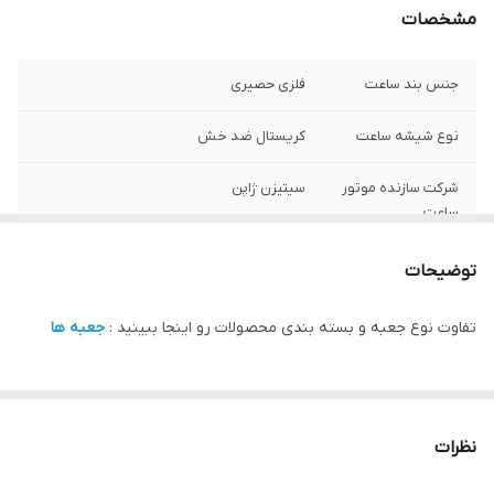
مشخصات
جنس بند ساعت
فلزی حصیری
نوع شیشه ساعت
کریستال ضد خش
شرکت سازنده موتور
سیتیزن ژاپن
ساعت
مبدا برند
سوئد
توضیحات
گارانتی
یکساله دنیل ولینگتون ایران
تفاوت نوع جعبه و بسته بندی محصولات رو اینجا ببینید :
جعبه ها
سایز صفحه ساعت
15.4 در 18.2 میلی متر
نظرات