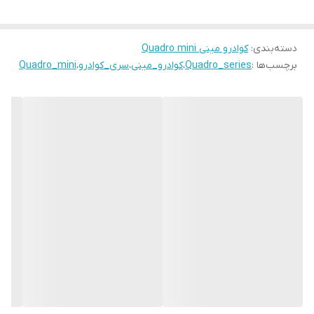
دسته‌بندی
:
کوادرو مینی Quadro mini
برچسب‌ها :
Quadro_series
،
کوادرو_مینی
،
سری_کوادرو
،
Quadro_mini