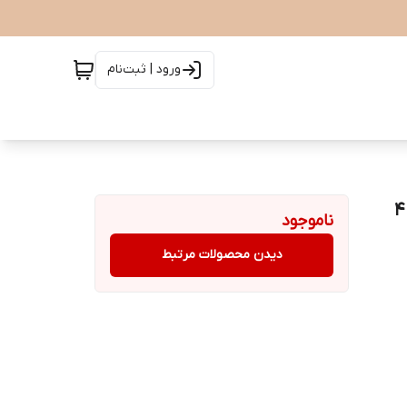
ورود | ثبت‌نام
مدل Classic York سیلور - سایز 40
ناموجود
دیدن محصولات مرتبط