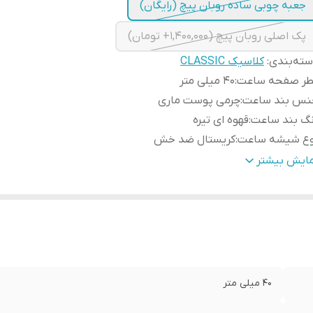
جعبه چوبی ساده روبان پیچ (رایگان)
پک اصلی روبان پیچ (1,400,000+ تومان)
ته‌بندی
:
کلاسیک CLASSIC
طر صفحه ساعت
:
40 میلی متر
نس بند ساعت
:
چرمی پوست ماری
نگ بند ساعت
:
قهوه ای تیره
وع شیشه ساعت
:
کریستال ضد خش
کت سازنده موتور ساعت
:
سیتیزن ژاپن
مایش بیشتر
دا برند
:
سوئد
رانتی
:
یکساله دنیل ولینگتون ایران
40 میلی متر