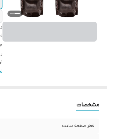
دس
ق
ج
ر
ن
شر
ن
مب
گا
مشخصات
قطر صفحه ساعت