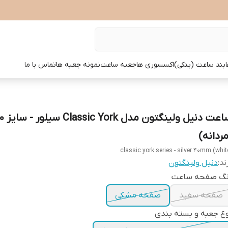
بند ساعت (یدکی)
اکسسوری ها
جعبه ساعت
نمونه جعبه ها
تماس با ما
ساعت دنیل ولینگتون 
مردانه)
classic york series - silver 40mm (whit
ند:
دنیل ولینگتون
نگ صفحه ساعت
صفحه سفید
صفحه مشکی
ع جعبه و بسته بندی