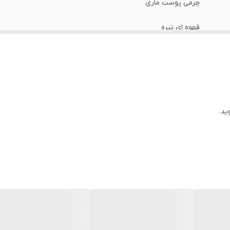
چرمی پوست ماری
قهوه ای تیره
کریستال ضد خش
سیتیزن ژاپن
سوئد
ید.
یکساله دنیل ولینگتون ایران