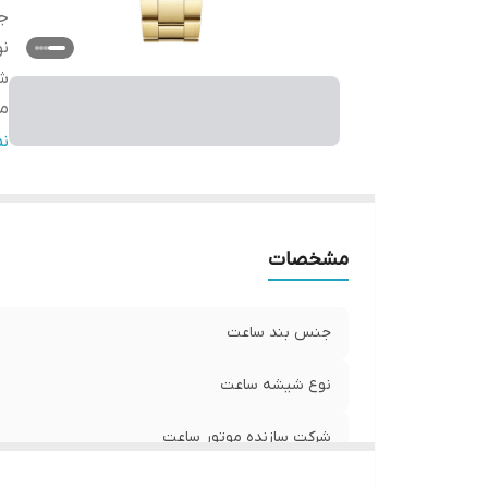
ج
ن
شر
مب
ق
ن
گا
مشخصات
جنس بند ساعت
نوع شیشه ساعت
شرکت سازنده موتور ساعت