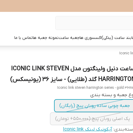
بند ساعت (یدکی)
اکسسوری ها
جعبه ساعت
نمونه جعبه ها
تماس با ما
ساعت دنیل ولینگتون مدل ICONIC LINK STEVEN
HARRING گلد (طلایی) - سایز 36 (یونیسکس)
Iconic link steven harrington series - gold 36
ع جعبه و بسته بندی
جعبه چوبی ساده روبان پیچ (رایگان)
پک اصلی روبان پیچ (550،000+ تومان)
ته‌بندی
:
آیکونیک لینک Iconic link