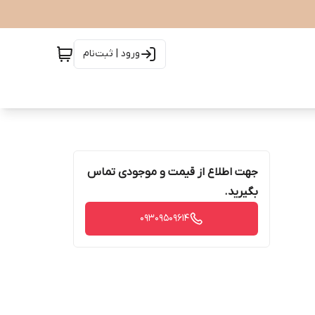
ورود | ثبت‌نام
جهت اطلاع از قیمت و موجودی تماس
بگیرید.
09309509614