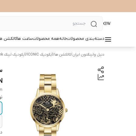
دسته‌بندی محصولات
خانه
همه محصولات
ساعت ها
کالکشن ها
دنیل ولینگتون ایران
/
کالکشن ها
/
آیکونیک ICONIC
/
آیکونیک لینک Iconic link
TON
mm
نو
دس