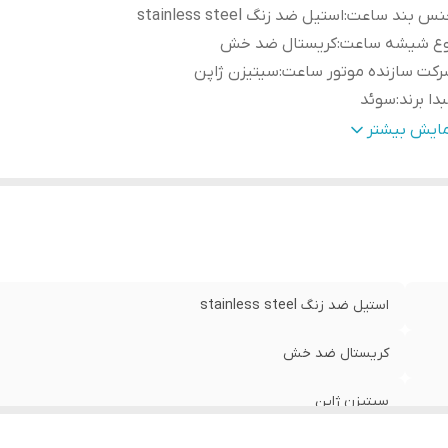
نس بند ساعت
:
استیل ضد زنگ stainless steel
وع شیشه ساعت
:
کریستال ضد خش
کت سازنده موتور ساعت
:
سیتیزن ژاپن
دا برند
:
سوئد
طر صفحه ساعت
:
36 میلی متر
مایش بیشتر
رانتی
:
یکساله دنیل ولینگتون ایران
استیل ضد زنگ stainless steel
کریستال ضد خش
سیتیزن ژاپن