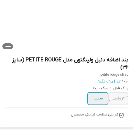
بند اضافه دنیل ولینگتون مدل PETITE ROUGE (سایز
32)
petite rouge strap
برند:
دنیل ولینگتون
رنگ قفل و سگک بند
رزگلد
سیلور
گارانتی سلامت فیزیکی محصول