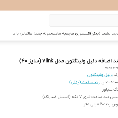
بند ساعت (یدکی)
اکسسوری ها
جعبه ساعت
نمونه جعبه ها
تماس با ما
د اضافه دنیل ولینگتون مدل 7link (سایز 40)
7link str
ند:
دنیل ولینگتون
ته‌بندی
:
بند ساعت (یدکی)
نگ
:
سیلور
نس بند ساعت
:
فلزی 7 تکه (استیل ضدزنگ)
رض بند
:
20 میلی متر