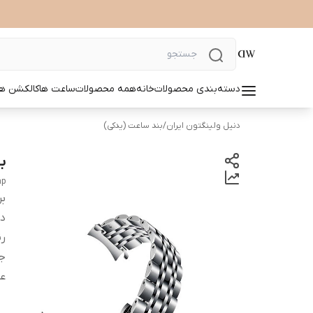
دسته‌بندی محصولات
خانه
همه محصولات
ساعت ها
کالکشن ها
دنیل ولینگتون ایران
/
بند ساعت (یدکی)
بن
ap
بر
دس
ر
ج
ع