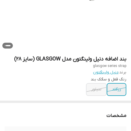
بند اضافه دنیل ولینگتون مدل GLASGOW (سایز 28)
glasgow series strap
برند:
دنیل ولینگتون
رنگ قفل و سگک بند
رزگلد
سیلور
مشخصات