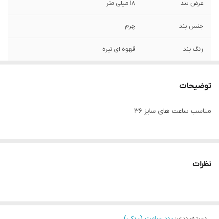
عرض بند
18 میلی متر
جنس بند
چرم
رنگ بند
قهوه ای تیره
توضیحات
مناسب ساعت های سایز 36
نظرات
دسته‌بندی
:
بند ساعت (یدکی)