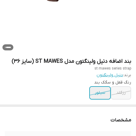
بند اضافه دنیل ولینگتون مدل ST MAWES (سایز 36)
st mawes series strap
برند:
دنیل ولینگتون
رنگ قفل و سگک بند
رزگلد
سیلور
مشخصات