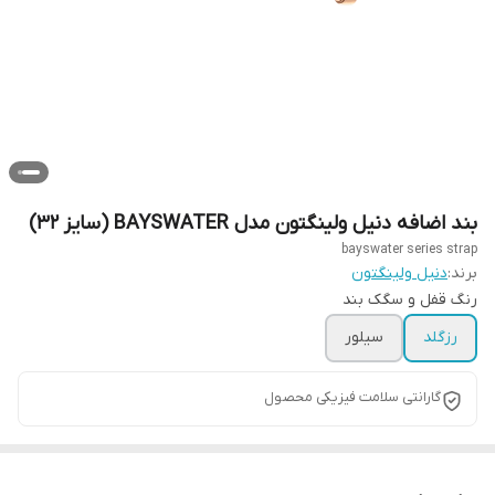
بند اضافه دنیل ولینگتون مدل BAYSWATER (سایز 32)
bayswater series strap
برند:
دنیل ولینگتون
رنگ قفل و سگک بند
رزگلد
سیلور
گارانتی سلامت فیزیکی محصول