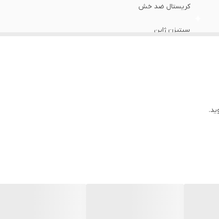
کریستال ضد خش
سیتیزن ژاپن
سوئد
یکساله دنیل ولینگتون ایران
28 میلی متر
ید.