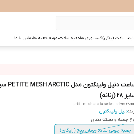
بند ساعت (یدکی)
اکسسوری ها
جعبه ساعت
نمونه جعبه ها
تماس با ما
ساعت دنیل ولینگتون مدل C
ز 28 (زنانه)
petite mesh arctic series - silver 28
ند:
دنیل ولینگتون
ع جعبه و بسته بندی
جعبه چوبی ساده روبان پیچ (رایگان)