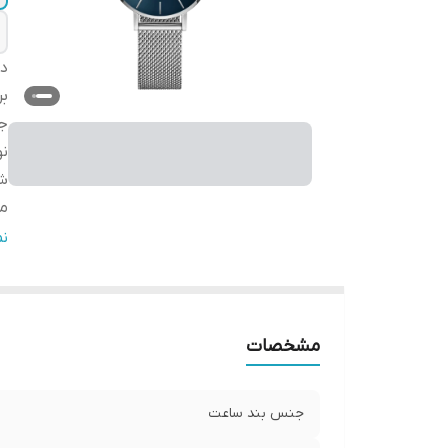
دس
بر
ج
ن
شر
مب
گا
ن
ق
مشخصات
جنس بند ساعت