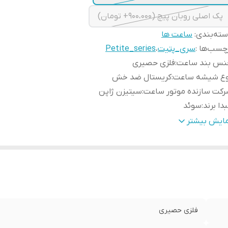
پک اصلی روبان پیچ (900،000+ تومان)
ته‌بندی
:
ساعت ها
چسب‌ها :
سری_پتیت
،
Petite_series
نس بند ساعت
:
فلزی حصیری
وع شیشه ساعت
:
کریستال ضد خش
کت سازنده موتور ساعت
:
سیتیزن ژاپن
دا برند
:
سوئد
رانتی
:
یکساله دنیل ولینگتون ایران
مایش بیشتر
طر صفحه ساعت
:
28 میلی متر
فلزی حصیری