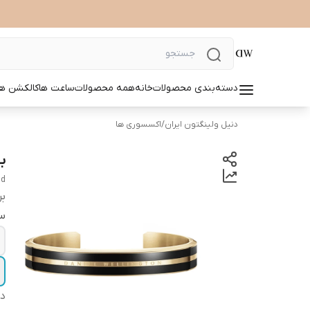
دسته‌بندی محصولات
خانه
همه محصولات
ساعت ها
کالکشن ها
دنیل ولینگتون ایران
/
اکسسوری ها
بن
ld
بر
سا
دس